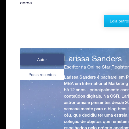
cerca.
Leia outro
Larissa Sanders
Autor
Escritor na Online Star Register
Posts recentes
Larissa Sanders é bacharel em 
MBA em International Marketing
há 12 anos - principalmente esc
conteúdos digitais. Na OSR, Lari
astronomia e presentes desde 2
semanalmente para o blog brasile
céu, que decidiu ter uma estrel
coleção de objetos que remetem
espalhados pelo próprio apartam