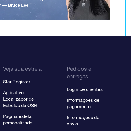
.” ― Bruce Lee
Veja sua estrela
Pedidos e
entregas
Star Register
Login de clientes
Aplicativo
Localizador de
Informações de
Estrelas da OSR
pagamento
Página estelar
Informações de
personalizada
envio