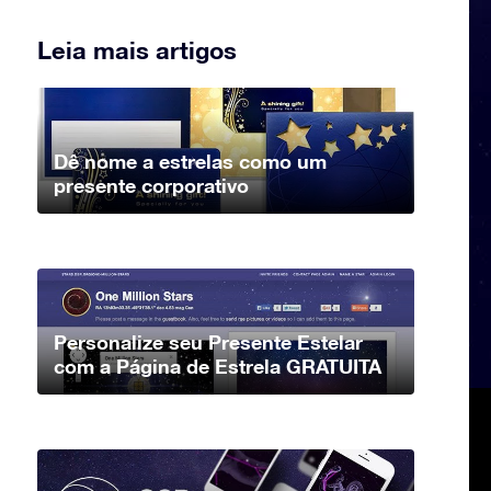
Leia mais artigos
Dê nome a estrelas como um
presente corporativo
Personalize seu Presente Estelar
com a Página de Estrela GRATUITA