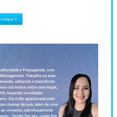
s artigos
Publicidade e Propaganda, com
 Management. Trabalha na área
revendo, editando e traduzindo
ssa cria textos sobre astrologia,
018, trazendo novidades
iro. Ela é tão apaixonada pelo
a pra chamar de sua, além de uma
 ao universo, carinhosamente
ento. “Under the sky, under the