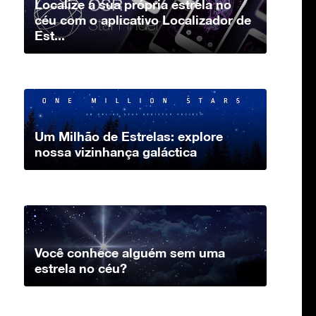
Localize a sua própria estrela no
céu com o aplicativo Localizador de
Est...
Um Milhão de Estrelas: explore
nossa vizinhança galáctica
Você conhece alguém sem uma
estrela no céu?