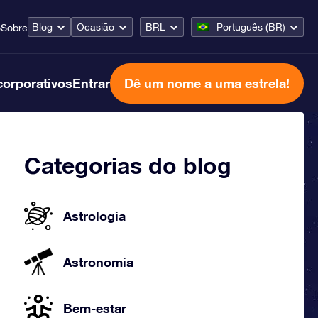
Blog
Ocasião
BRL
Português (BR)
o
Sobre
corporativos
Entrar
Dê um nome a uma estrela!
Categorias do blog
Astrologia
Astronomia
Bem-estar