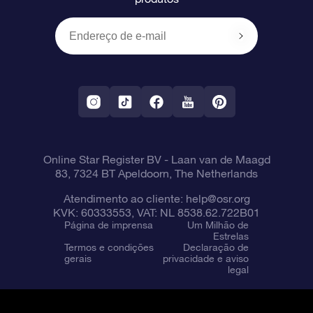
Presentes corporativos
Um Milhão de Estrelas
Informações de envio
OSR Starsaver
Política de devolução
Aplicativo RV Fly me to the stars
Constelações
Online Star Register BV
- Laan van de Maagd
83, 7324 BT Apeldoorn, The Netherlands
Atendimento ao cliente:
help@osr.org
KVK: 60333553, VAT: NL 8538.62.722B01
Página de imprensa
Um Milhão de
Estrelas
Termos e condições
Declaração de
gerais
privacidade e aviso
legal