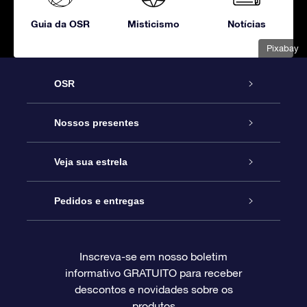
Guia da OSR
Misticismo
Notícias
Pixabay
OSR
Serviço
Nossos presentes
Entre em contato conosco
Presente estrelar on-line
Veja sua estrela
Blog
Pacote de presente da OSR
Star Register
Pedidos e entregas
Perguntas frequentes
Super Star Gift
Aplicativo Localizador de Estrelas da OSR
Login de clientes
Inscreva-se em nosso boletim
informativo GRATUITO para receber
Avaliações
O cartão de presente da OSR
Página estelar personalizada
Informações de pagamento
descontos e novidades sobre os
produtos