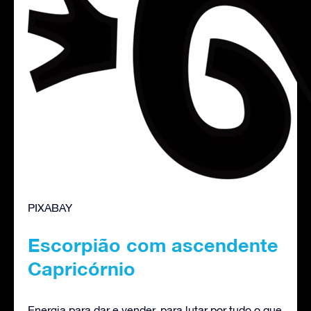
PIXABAY
Escorpião com ascendente
Capricórnio
Energia para dar e vender, para lutar por tudo o que