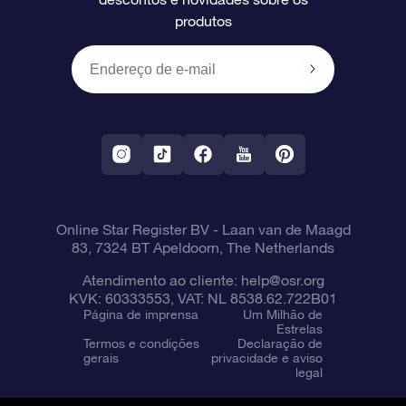
produtos
Presentes corporativos
Um Milhão de Estrelas
Informações de envio
OSR Starsaver
Política de devolução
Aplicativo RV Fly me to the stars
Constelações
Online Star Register BV
- Laan van de Maagd
83, 7324 BT Apeldoorn, The Netherlands
Atendimento ao cliente:
help@osr.org
KVK: 60333553, VAT: NL 8538.62.722B01
Página de imprensa
Um Milhão de
Estrelas
Termos e condições
Declaração de
gerais
privacidade e aviso
legal