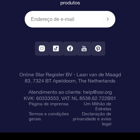
produtos
Presentes corporativos
Um Milhão de Estrelas
Informações de envio
OSR Starsaver
Política de devolução
Aplicativo RV Fly me to the stars
Constelações
Online Star Register BV
- Laan van de Maagd
83, 7324 BT Apeldoorn, The Netherlands
Atendimento ao cliente:
help@osr.org
KVK: 60333553, VAT: NL 8538.62.722B01
Página de imprensa
Um Milhão de
Estrelas
Termos e condições
Declaração de
gerais
privacidade e aviso
legal