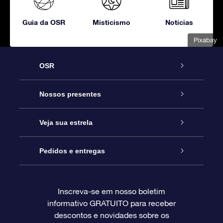
Guia da OSR
Misticismo
Notícias
Pixabay
OSR
Serviço
Nossos presentes
Entre em contato conosco
Presente estrelar on-line
Veja sua estrela
Blog
Pacote de presente da OSR
Star Register
Pedidos e entregas
Perguntas frequentes
Super Star Gift
Aplicativo Localizador de Estrelas da OSR
Login de clientes
Inscreva-se em nosso boletim
informativo GRATUITO para receber
Avaliações
O cartão de presente da OSR
Página estelar personalizada
Informações de pagamento
descontos e novidades sobre os