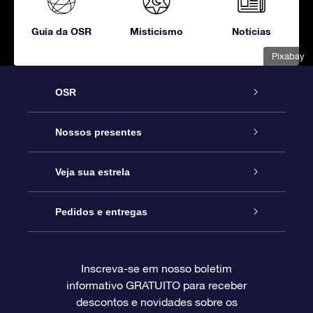
Guia da OSR
Misticismo
Notícias
Pixabay
OSR
Serviço
Nossos presentes
Entre em contato conosco
Presente estrelar on-line
Veja sua estrela
Blog
Pacote de presente da OSR
Star Register
Pedidos e entregas
Perguntas frequentes
Super Star Gift
Aplicativo Localizador de Estrelas da OSR
Login de clientes
Inscreva-se em nosso boletim
informativo GRATUITO para receber
Avaliações
O cartão de presente da OSR
Página estelar personalizada
Informações de pagamento
descontos e novidades sobre os