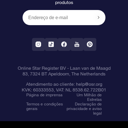
produtos
Presentes corporativos
Um Milhão de Estrelas
Informações de envio
OSR Starsaver
Política de devolução
Aplicativo RV Fly me to the stars
Constelações
Online Star Register BV
- Laan van de Maagd
83, 7324 BT Apeldoorn, The Netherlands
Atendimento ao cliente:
help@osr.org
KVK: 60333553, VAT: NL 8538.62.722B01
Página de imprensa
Um Milhão de
Estrelas
Termos e condições
Declaração de
gerais
privacidade e aviso
legal