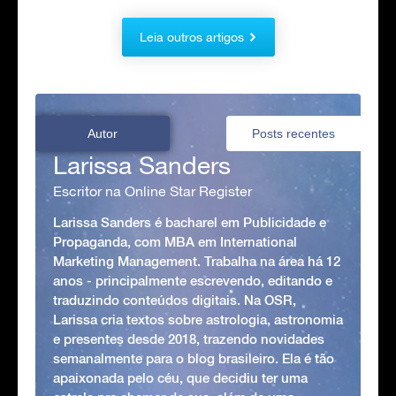
Leia outros artigos
Autor
Posts recentes
Larissa Sanders
Escritor na Online Star Register
Larissa Sanders é bacharel em Publicidade e
Propaganda, com MBA em International
Marketing Management. Trabalha na área há 12
anos - principalmente escrevendo, editando e
traduzindo conteúdos digitais. Na OSR,
Larissa cria textos sobre astrologia, astronomia
e presentes desde 2018, trazendo novidades
semanalmente para o blog brasileiro. Ela é tão
apaixonada pelo céu, que decidiu ter uma