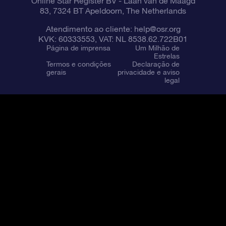
Online Star Register BV
- Laan van de Maagd
83, 7324 BT Apeldoorn, The Netherlands
Atendimento ao cliente:
help@osr.org
KVK: 60333553, VAT: NL 8538.62.722B01
Página de imprensa
Um Milhão de
Estrelas
Termos e condições
Declaração de
gerais
privacidade e aviso
legal