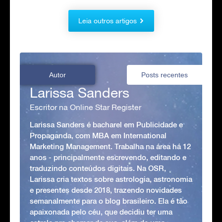
Leia outros artigos
Autor
Posts recentes
Larissa Sanders
Escritor na Online Star Register
Larissa Sanders é bacharel em Publicidade e
Propaganda, com MBA em International
Marketing Management. Trabalha na área há 12
anos - principalmente escrevendo, editando e
traduzindo conteúdos digitais. Na OSR,
Larissa cria textos sobre astrologia, astronomia
e presentes desde 2018, trazendo novidades
semanalmente para o blog brasileiro. Ela é tão
apaixonada pelo céu, que decidiu ter uma