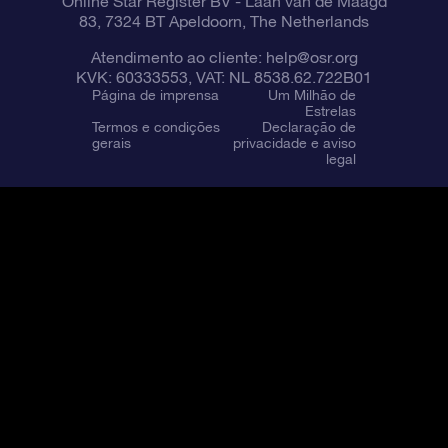
Online Star Register BV
- Laan van de Maagd
83, 7324 BT Apeldoorn, The Netherlands
Atendimento ao cliente:
help@osr.org
KVK: 60333553, VAT: NL 8538.62.722B01
Página de imprensa
Um Milhão de
Estrelas
Termos e condições
Declaração de
gerais
privacidade e aviso
legal