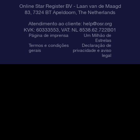
Online Star Register BV
- Laan van de Maagd
83, 7324 BT Apeldoorn, The Netherlands
Atendimento ao cliente:
help@osr.org
KVK: 60333553, VAT: NL 8538.62.722B01
Página de imprensa
Um Milhão de
Estrelas
Termos e condições
Declaração de
gerais
privacidade e aviso
legal