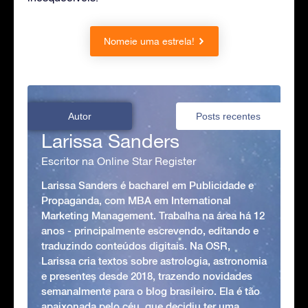
Nomeie uma estrela!
Autor
Posts recentes
Larissa Sanders
Escritor na Online Star Register
Larissa Sanders é bacharel em Publicidade e
Propaganda, com MBA em International
Marketing Management. Trabalha na área há 12
anos - principalmente escrevendo, editando e
traduzindo conteúdos digitais. Na OSR,
Larissa cria textos sobre astrologia, astronomia
e presentes desde 2018, trazendo novidades
semanalmente para o blog brasileiro. Ela é tão
apaixonada pelo céu, que decidiu ter uma