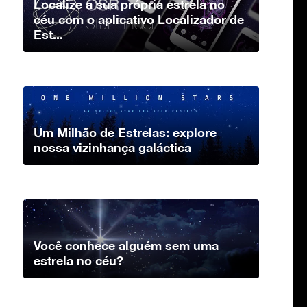
Localize a sua própria estrela no
céu com o aplicativo Localizador de
Est...
Um Milhão de Estrelas: explore
nossa vizinhança galáctica
Você conhece alguém sem uma
estrela no céu?