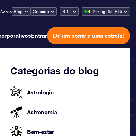
Blog
Ocasião
BRL
Português (BR)
o
Sobre
corporativos
Entrar
Dê um nome a uma estrela!
Categorias do blog
Astrologia
Astronomia
Bem-estar