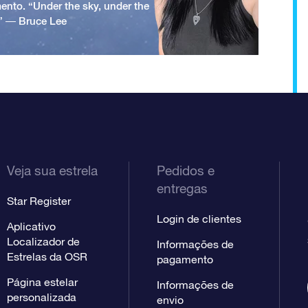
ento. “Under the sky, under the
.” ― Bruce Lee
Veja sua estrela
Pedidos e
entregas
Star Register
Login de clientes
Aplicativo
Localizador de
Informações de
Estrelas da OSR
pagamento
Página estelar
Informações de
personalizada
envio