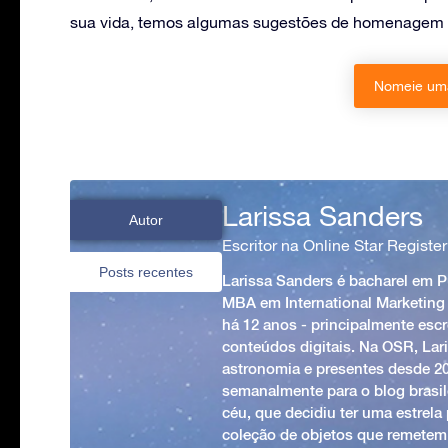
sua vida, temos algumas sugestões de homenagem 
Nomeie uma
Larissa Sanders
Autor
Escritor na Online Star Register
Posts recentes
Larissa Sanders é bacharel em 
MBA em International Marketing
há 12 anos - principalmente esc
conteúdos digitais. Na OSR, Lari
astronomia e presentes desde 2
semanalmente para o blog brasile
céu, que decidiu ter uma estrel
coleção de objetos que remetem