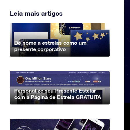
Leia mais artigos
Dê nome a estrelas como um
presente corporativo
Personalize seu Presente Estelar
com a Página de Estrela GRATUITA