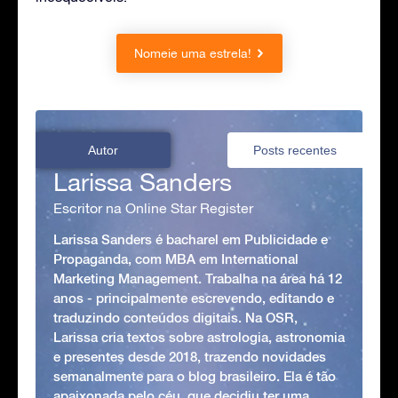
Nomeie uma estrela!
Autor
Posts recentes
Larissa Sanders
Escritor na Online Star Register
Larissa Sanders é bacharel em Publicidade e
Propaganda, com MBA em International
Marketing Management. Trabalha na área há 12
anos - principalmente escrevendo, editando e
traduzindo conteúdos digitais. Na OSR,
Larissa cria textos sobre astrologia, astronomia
e presentes desde 2018, trazendo novidades
semanalmente para o blog brasileiro. Ela é tão
apaixonada pelo céu, que decidiu ter uma