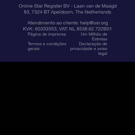
Online Star Register BV
- Laan van de Maagd
83, 7324 BT Apeldoorn, The Netherlands
Atendimento ao cliente:
help@osr.org
KVK: 60333553, VAT: NL 8538.62.722B01
Página de imprensa
Um Milhão de
Estrelas
Termos e condições
Declaração de
gerais
privacidade e aviso
legal