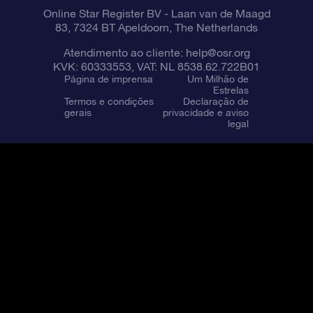
Online Star Register BV
- Laan van de Maagd
83, 7324 BT Apeldoorn, The Netherlands
Atendimento ao cliente:
help@osr.org
KVK: 60333553, VAT: NL 8538.62.722B01
Página de imprensa
Um Milhão de
Estrelas
Termos e condições
Declaração de
gerais
privacidade e aviso
legal