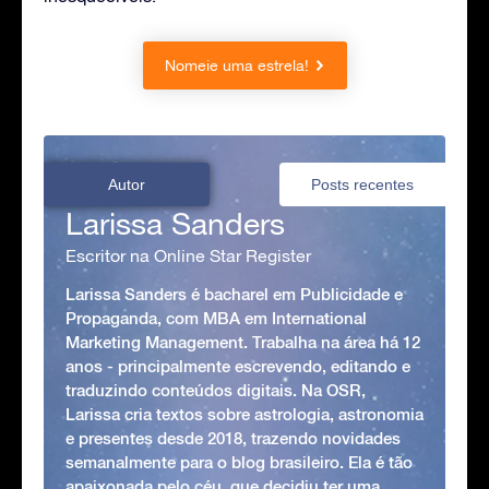
Nomeie uma estrela!
Autor
Posts recentes
Larissa Sanders
Escritor na Online Star Register
Larissa Sanders é bacharel em Publicidade e
Propaganda, com MBA em International
Marketing Management. Trabalha na área há 12
anos - principalmente escrevendo, editando e
traduzindo conteúdos digitais. Na OSR,
Larissa cria textos sobre astrologia, astronomia
e presentes desde 2018, trazendo novidades
semanalmente para o blog brasileiro. Ela é tão
apaixonada pelo céu, que decidiu ter uma