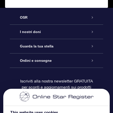
OSR
Assistenza
I nostri doni
Contattaci
Online Star Gift
Guarda la tua stella
Blog
Pacchetto regalo OSR
Registro stellare
Ordini e consegne
Domande frequenti
Super Star Gift
App OSR Star Finder
Login Cliente
Iscriviti alla nostra newsletter GRATUITA
per sconti e aggiornamenti sui prodotti
OSR Recensioni
Gift Card OSR
Star Page personalizzata
Informazioni di Pagamento
Doni aziendali
One Million Stars
Informazioni di Spedizione
This website uses cookies