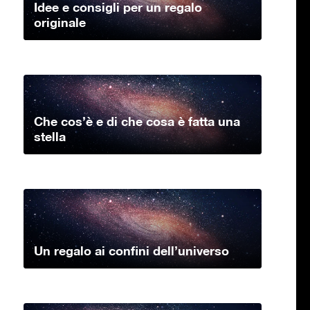
Idee e consigli per un regalo
originale
Che cos’è e di che cosa è fatta una
stella
Un regalo ai confini dell’universo