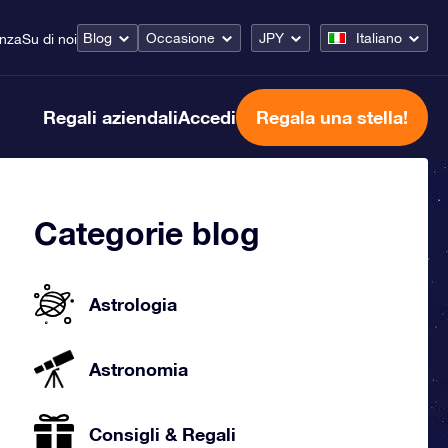
Blog
Occasione
JPY
Italiano
enza
Su di noi
Regali aziendali
Accedi
Regala una stella!
Categorie blog
Astrologia
Astronomia
Consigli & Regali