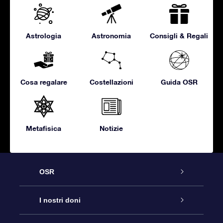
Astrologia
Astronomia
Consigli & Regali
Cosa regalare
Costellazioni
Guida OSR
Metafisica
Notizie
OSR
Assistenza
I nostri doni