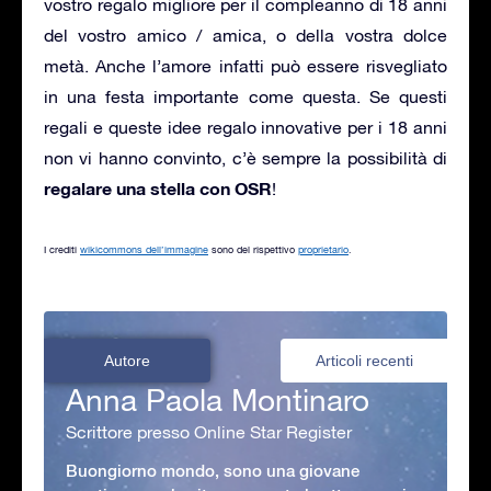
vostro regalo migliore per il compleanno di 18 anni
del vostro amico / amica, o della vostra dolce
metà. Anche l’amore infatti può essere risvegliato
in una festa importante come questa. Se questi
regali e queste idee regalo innovative per i 18 anni
non vi hanno convinto, c’è sempre la possibilità di
regalare una stella con OSR
!
I crediti
wikicommons dell’immagine
sono del rispettivo
proprietario
.
Autore
Articoli recenti
Anna Paola Montinaro
Scrittore presso Online Star Register
Buongiorno mondo, sono una giovane