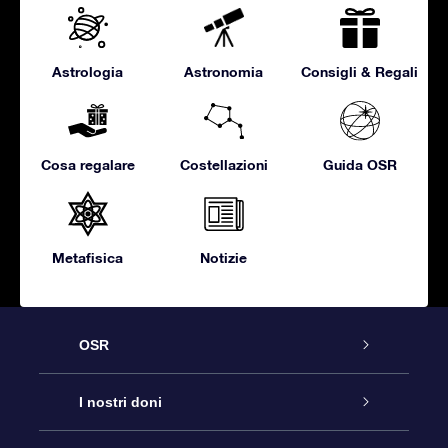
Astrologia
Astronomia
Consigli & Regali
Cosa regalare
Costellazioni
Guida OSR
Metafisica
Notizie
OSR
Assistenza
I nostri doni