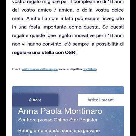
vostro regalo migliore per il compleanno di 18 anni
del vostro amico / amica, o della vostra dolce
metà. Anche l’amore infatti può essere risvegliato
in una festa importante come questa. Se questi
regali e queste idee regalo innovative per i 18 anni
non vi hanno convinto, c’è sempre la possibilità di
regalare una stella con OSR
!
I crediti
wikicommons dell’immagine
sono del rispettivo
proprietario
.
Autore
Articoli recenti
Anna Paola Montinaro
Scrittore presso Online Star Register
Buongiorno mondo, sono una giovane