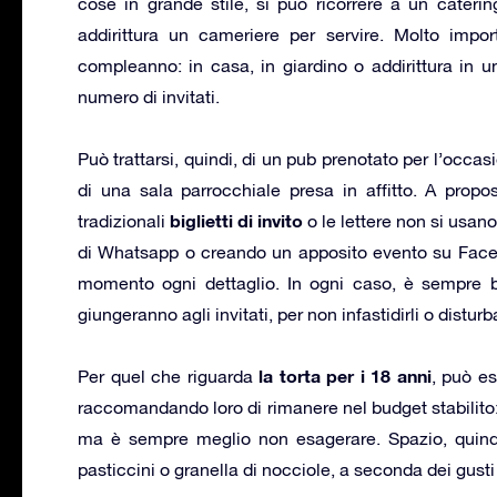
cose in grande stile, si può ricorrere a un catering
addirittura un cameriere per servire. Molto import
compleanno: in casa, in giardino o addirittura in 
numero di invitati.
Può trattarsi, quindi, di un pub prenotato per l’occa
di una sala parrocchiale presa in affitto. A proposi
biglietti di invito
tradizionali
o le lettere non si usan
di Whatsapp o creando un apposito evento su Faceb
momento ogni dettaglio. In ogni caso, è sempre be
giungeranno agli invitati, per non infastidirli o disturb
la torta per i 18 anni
Per quel che riguarda
, può es
raccomandando loro di rimanere nel budget stabilito:
ma è sempre meglio non esagerare. Spazio, quindi
pasticcini o granella di nocciole, a seconda dei gust