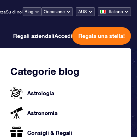
Blog
Occasione
AUS
Italiano
nza
Su di noi
Regali aziendali
Accedi
Regala una stella!
Categorie blog
Astrologia
Astronomia
Consigli & Regali