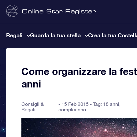
Regali
Guarda la tua stella
Crea la tua Costel
Come organizzare la fes
anni
Consigli &
15 Feb 2015 - Tag:
18 anni
,
Regali
compleanno