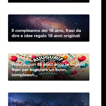
Il compleanno dei 18 anni, frasi da
dire e idee regalo 18 anni originali
Frasi auguri 18 anni: ecco le migliori
frasi per augurare un buon
compleann...