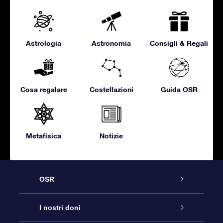
Astrologia
Astronomia
Consigli & Regali
Cosa regalare
Costellazioni
Guida OSR
Metafisica
Notizie
OSR
Assistenza
I nostri doni