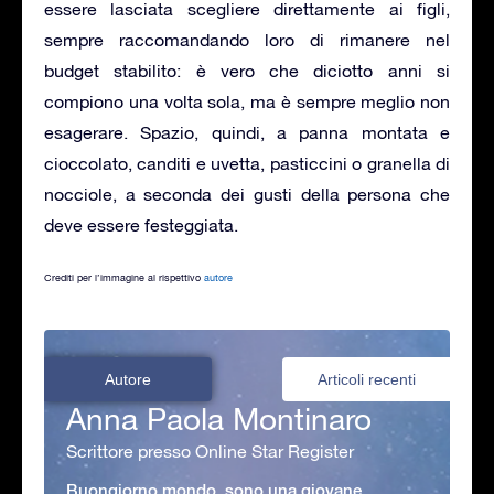
essere lasciata scegliere direttamente ai figli,
sempre raccomandando loro di rimanere nel
budget stabilito: è vero che diciotto anni si
compiono una volta sola, ma è sempre meglio non
esagerare. Spazio, quindi, a panna montata e
cioccolato, canditi e uvetta, pasticcini o granella di
nocciole, a seconda dei gusti della persona che
deve essere festeggiata.
Crediti per l’immagine al rispettivo
autore
Autore
Articoli recenti
Anna Paola Montinaro
Scrittore presso Online Star Register
Buongiorno mondo, sono una giovane