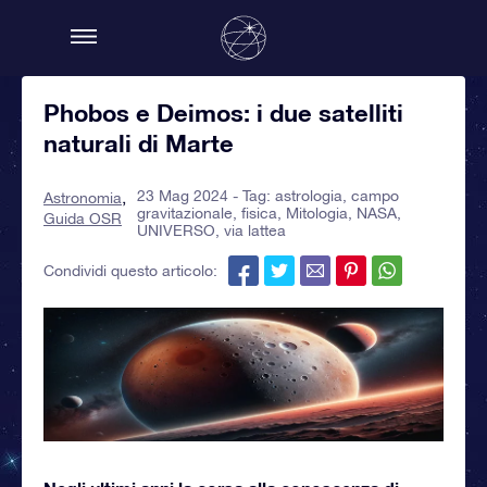
Phobos e Deimos: i due satelliti
naturali di Marte
23 Mag 2024 - Tag:
astrologia
,
campo
Astronomia
gravitazionale
,
fisica
,
Mitologia
,
NASA
,
Guida OSR
UNIVERSO
,
via lattea
Condividi questo articolo: