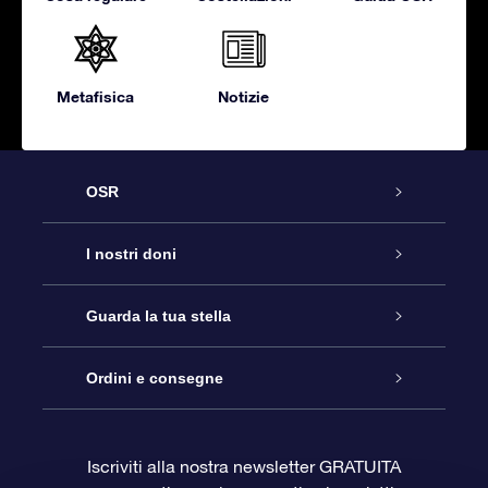
Metafisica
Notizie
OSR
Assistenza
I nostri doni
Contattaci
Online Star Gift
Guarda la tua stella
Blog
Pacchetto regalo OSR
Registro stellare
Ordini e consegne
Domande frequenti
Super Star Gift
App OSR Star Finder
Login Cliente
Iscriviti alla nostra newsletter GRATUITA