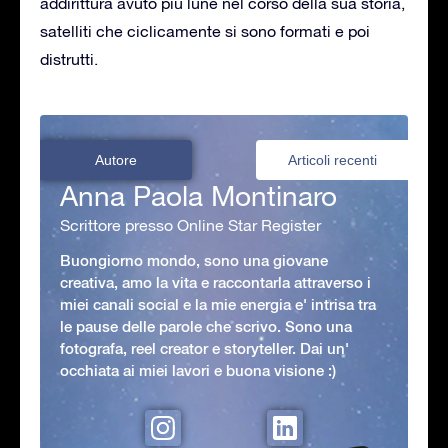
addirittura avuto più lune nel corso della sua storia,
satelliti che ciclicamente si sono formati e poi
distrutti.
Autore
Articoli recenti
Anna Paola Montinaro
Scrittore presso Online Star Register
Buongiorno mondo, sono una giovane
creativa, amo la vita e raccontarla attraverso i
miei canali social e la mie energia e' intrisa tra
le pause delle parole che scrivo. Sono una
fotografa, reel creator e storyteller. Dai un'
occhiata ai miei lavori e buona visione :)