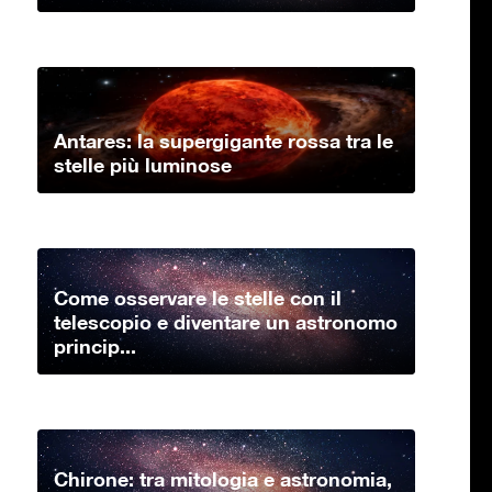
Antares: la supergigante rossa tra le
stelle più luminose
Come osservare le stelle con il
telescopio e diventare un astronomo
princip...
Chirone: tra mitologia e astronomia,