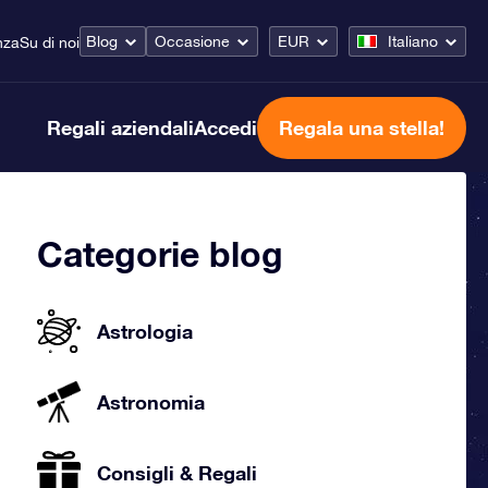
Blog
Occasione
EUR
Italiano
nza
Su di noi
Regali aziendali
Accedi
Regala una stella!
Categorie blog
Astrologia
Astronomia
Consigli & Regali