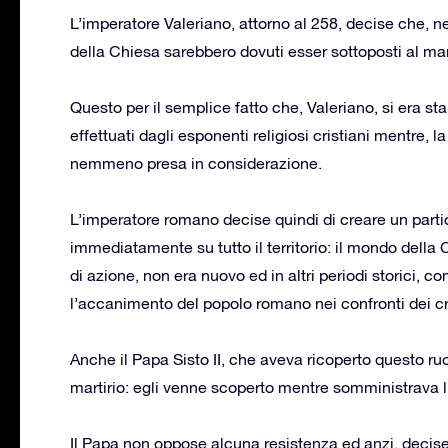
L’imperatore Valeriano, attorno al 258, decise che, nel
della Chiesa sarebbero dovuti esser sottoposti al mart
Questo per il semplice fatto che, Valeriano, si era st
effettuati dagli esponenti religiosi cristiani mentre, 
nemmeno presa in considerazione.
L’imperatore romano decise quindi di creare un parti
immediatamente su tutto il territorio: il mondo della 
di azione, non era nuovo ed in altri periodi storici, 
l’accanimento del popolo romano nei confronti dei cri
Anche il Papa Sisto II, che aveva ricoperto questo r
martirio: egli venne scoperto mentre somministrava l’
Il Papa non oppose alcuna resistenza ed anzi, decise