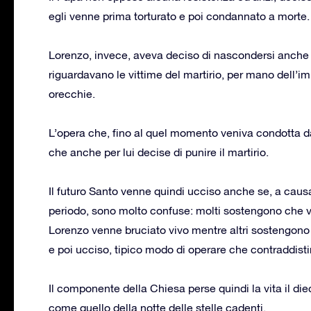
egli venne prima torturato e poi condannato a morte.
Lorenzo, invece, aveva deciso di nascondersi anche s
riguardavano le vittime del martirio, per mano dell’im
orecchie.
L’opera che, fino al quel momento veniva condotta d
che anche per lui decise di punire il martirio.
Il futuro Santo venne quindi ucciso anche se, a causa d
periodo, sono molto confuse: molti sostengono che ve
Lorenzo venne bruciato vivo mentre altri sostengono 
e poi ucciso, tipico modo di operare che contraddistin
Il componente della Chiesa perse quindi la vita il di
come quello della notte delle stelle cadenti.