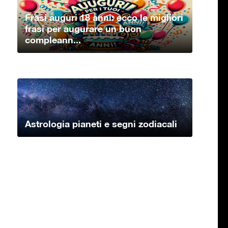
Frasi auguri 18 anni: ecco le migliori
frasi per augurare un buon
compleann...
Astrologia pianeti e segni zodiacali