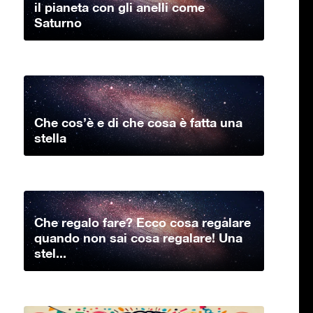
il pianeta con gli anelli come
Saturno
Che cos’è e di che cosa è fatta una
stella
Che regalo fare? Ecco cosa regalare
quando non sai cosa regalare! Una
stel...