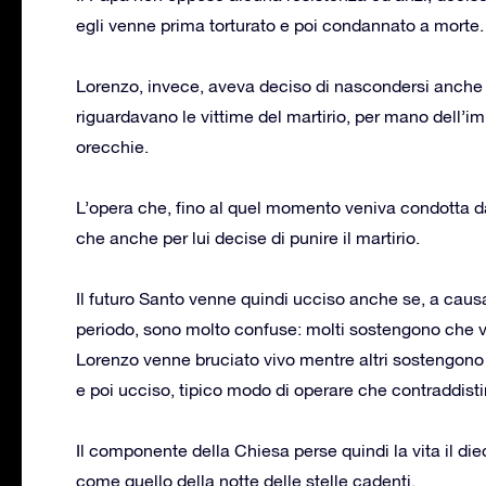
egli venne prima torturato e poi condannato a morte.
Lorenzo, invece, aveva deciso di nascondersi anche s
riguardavano le vittime del martirio, per mano dell’im
orecchie.
L’opera che, fino al quel momento veniva condotta d
che anche per lui decise di punire il martirio.
Il futuro Santo venne quindi ucciso anche se, a causa d
periodo, sono molto confuse: molti sostengono che ve
Lorenzo venne bruciato vivo mentre altri sostengono 
e poi ucciso, tipico modo di operare che contraddistin
Il componente della Chiesa perse quindi la vita il di
come quello della notte delle stelle cadenti.