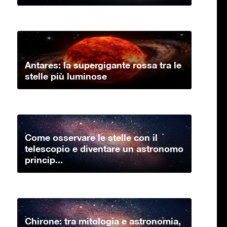
Antares: la supergigante rossa tra le
stelle più luminose
Come osservare le stelle con il
telescopio e diventare un astronomo
princip...
Chirone: tra mitologia e astronomia,