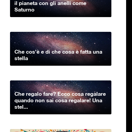
il pianeta con gli anelli come
Saturno
Che cos’è e di che cosa è fatta una
stella
Che regalo fare? Ecco cosa regalare
quando non sai cosa regalare! Una
stel...