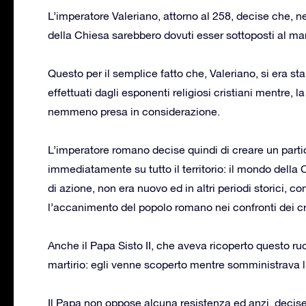
L’imperatore Valeriano, attorno al 258, decise che, nel
della Chiesa sarebbero dovuti esser sottoposti al mart
Questo per il semplice fatto che, Valeriano, si era st
effettuati dagli esponenti religiosi cristiani mentre, 
nemmeno presa in considerazione.
L’imperatore romano decise quindi di creare un parti
immediatamente su tutto il territorio: il mondo della 
di azione, non era nuovo ed in altri periodi storici, 
l’accanimento del popolo romano nei confronti dei cri
Anche il Papa Sisto II, che aveva ricoperto questo r
martirio: egli venne scoperto mentre somministrava l’
Il Papa non oppose alcuna resistenza ed anzi, decise