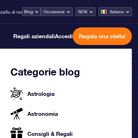
Blog
Occasione
NOK
Italiano
nza
Su di noi
Regali aziendali
Accedi
Regala una stella!
Categorie blog
Astrologia
Astronomia
Consigli & Regali