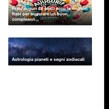
Frasi auguri 18 anni: ecco le migliori
frasi per augurare un buon
compleann...
Astrologia pianeti e segni zodiacali