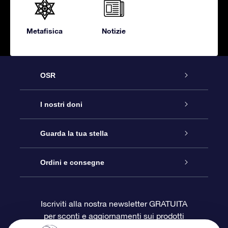
Metafisica
Notizie
OSR
Assistenza
I nostri doni
Contattaci
Online Star Gift
Guarda la tua stella
Blog
Pacchetto regalo OSR
Registro stellare
Ordini e consegne
Domande frequenti
Super Star Gift
App OSR Star Finder
Login Cliente
Iscriviti alla nostra newsletter GRATUITA
per sconti e aggiornamenti sui prodotti
OSR Recensioni
Gift Card OSR
Star Page personalizzata
Informazioni di Pagamento