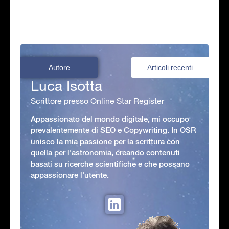
Autore
Articoli recenti
Luca Isotta
Scrittore presso Online Star Register
Appassionato del mondo digitale, mi occupo
prevalentemente di SEO e Copywriting. In OSR
unisco la mia passione per la scrittura con
quella per l'astronomia, creando contenuti
basati su ricerche scientifiche e che possano
appassionare l'utente.