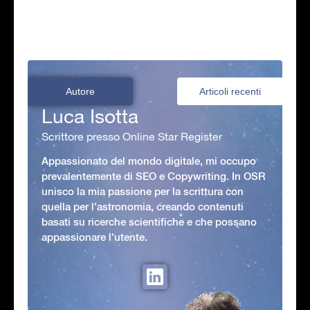
Autore
Articoli recenti
Luca Isotta
Scrittore presso Online Star Register
Appassionato del mondo digitale, mi occupo
prevalentemente di SEO e Copywriting. In OSR
unisco la mia passione per la scrittura con
quella per l'astronomia, creando contenuti
basati su ricerche scientifiche e che possano
appassionare l'utente.