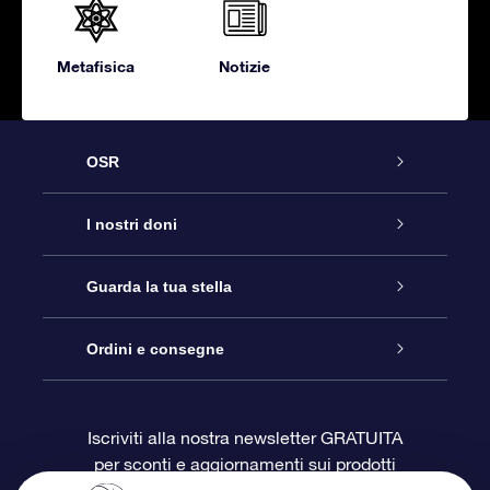
Metafisica
Notizie
OSR
Assistenza
I nostri doni
Contattaci
Online Star Gift
Guarda la tua stella
Blog
Pacchetto regalo OSR
Registro stellare
Ordini e consegne
Domande frequenti
Super Star Gift
App OSR Star Finder
Login Cliente
Iscriviti alla nostra newsletter GRATUITA
per sconti e aggiornamenti sui prodotti
OSR Recensioni
Gift Card OSR
Star Page personalizzata
Informazioni di Pagamento