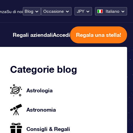
Blog
Occasione
JPY
Italiano
enza
Su di noi
Regali aziendali
Accedi
Regala una stella!
Categorie blog
Astrologia
Astronomia
Consigli & Regali