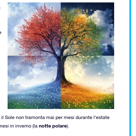
a
e
, il Sole non tramonta mai per mesi durante l’estate
notte polare
mesi in inverno (la
).