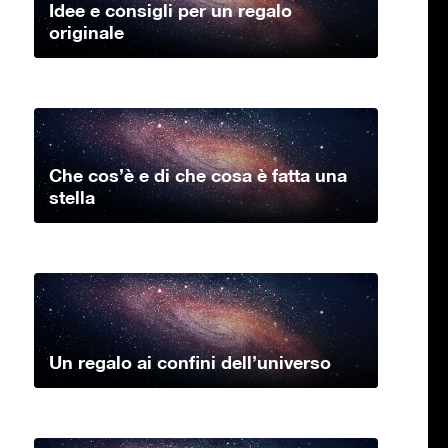
Idee e consigli per un regalo
originale
Che cos’è e di che cosa è fatta una
stella
Un regalo ai confini dell’universo