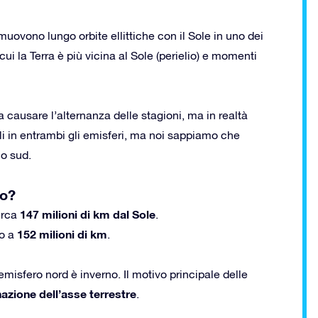
si muovono lungo orbite ellittiche con il Sole in uno dei
i la Terra è più vicina al Sole (perielio) e momenti
 causare l’alternanza delle stagioni, ma in realtà
li in entrambi gli emisferi, ma noi sappiamo che
lo sud.
io?
147 milioni di km dal Sole
circa
.
152 milioni di km
no a
.
emisfero nord è inverno. Il motivo principale delle
nazione dell’asse terrestre
.