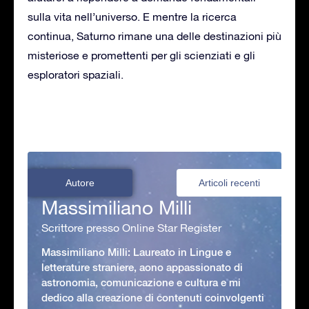
sulla vita nell’universo. E mentre la ricerca
continua, Saturno rimane una delle destinazioni più
misteriose e promettenti per gli scienziati e gli
esploratori spaziali.
Autore
Articoli recenti
Massimiliano Milli
Scrittore presso Online Star Register
Massimiliano Milli: Laureato in Lingue e
letterature straniere, aono appassionato di
astronomia, comunicazione e cultura e mi
dedico alla creazione di contenuti coinvolgenti