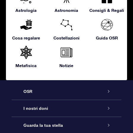
Astrologia
Astronomia
Consigli & Regali
Cosa regalare
Costellazioni
Guida OSR
Metafisica
Notizie
OSR
Assistenza
I nostri doni
Contattaci
Online Star Gift
Guarda la tua stella