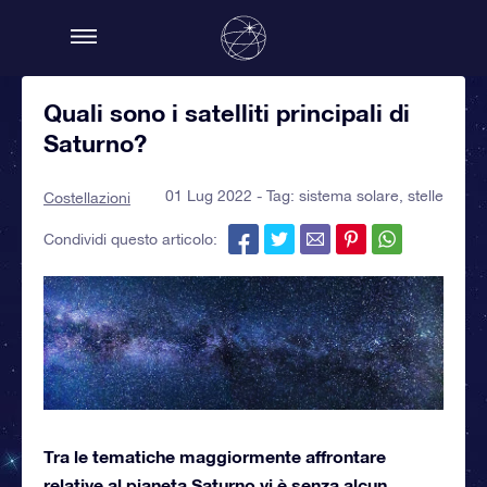
Quali sono i satelliti principali di
Saturno?
01 Lug 2022 - Tag:
sistema solare
,
stelle
Costellazioni
Condividi questo articolo:
Tra le tematiche maggiormente affrontare
relative al pianeta Saturno vi è senza alcun