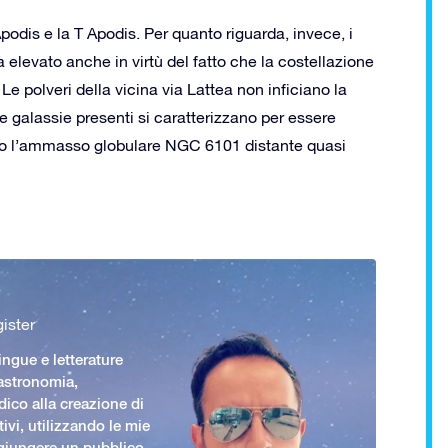
odis e la T Apodis. Per quanto riguarda, invece, i
la elevato anche in virtù del fatto che la costellazione
Le polveri della vicina via Lattea non inficiano la
e galassie presenti si caratterizzano per essere
lo l’ammasso globulare NGC 6101 distante quasi
ister
ingue e letterature
 astronomia,
ico alla creazione di
ivi, utilizzando le mie
giungere un pubblico