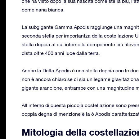
che ha visto dopo la sua nascita come stella blu, l’at
come nana bianca.
La subgigante Gamma Apodis raggiunge una magnitudin
seconda stella per importantza della costellazione 
stella doppia al cui interno la componente più rilev
dista oltre 400 anni luce dalla terra.
Anche la Delta Apodis è una stella doppia con le 
non è ancora chiaro se ci sia un legame gravitazion
gigante arancione, entrambe con una magnitudine me
All’interno di questa piccola costellazione sono pres
coppia degna di menzione è la δ Apodis caratterizzat
Mitologia della costellazi