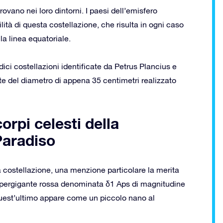
trovano nei loro dintorni. I paesi dell’emisfero
ità di questa costellazione, che risulta in ogni caso
la linea equatoriale.
ici costellazioni identificate da Petrus Plancius e
te del diametro di appena 35 centimetri realizzato
corpi celesti della
Paradiso
la costellazione, una menzione particolare la merita
a supergigante rossa denominata δ1 Aps di magnitudine
. Quest’ultimo appare come un piccolo nano al