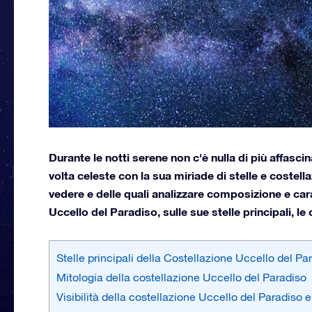
Durante le notti serene non c'è nulla di più affasci
volta celeste con la sua miriade di stelle e costell
vedere e delle quali analizzare composizione e car
Uccello del Paradiso, sulle sue stelle principali, le 
Stelle principali della Costellazione Uccello del Pa
Mitologia della costellazione Uccello del Paradiso
Visibilità della costellazione Uccello del Paradiso