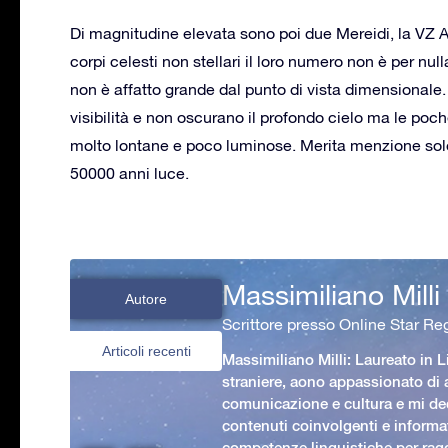
Di magnitudine elevata sono poi due Mereidi, la VZ Ap
corpi celesti non stellari il loro numero non è per nul
non è affatto grande dal punto di vista dimensionale. 
visibilità e non oscurano il profondo cielo ma le poch
molto lontane e poco luminose. Merita menzione so
50000 anni luce.
Massimiliano Milli
Autore
Scrittore presso Online Star Reg
Articoli recenti
Massimiliano Milli: Laureato in L
straniere, aono appassionato di
comunicazione e cultura e mi ded
contenuti coinvolgenti e informat
competenze linguistiche per rag