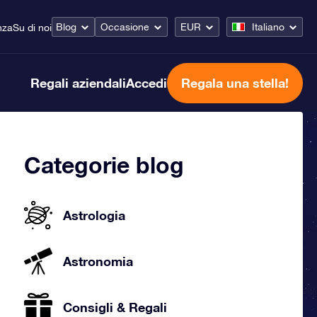
Blog
Occasione
EUR
Italiano
nza
Su di noi
Regali aziendali
Accedi
Regala una stella!
Categorie blog
Astrologia
Astronomia
Consigli & Regali