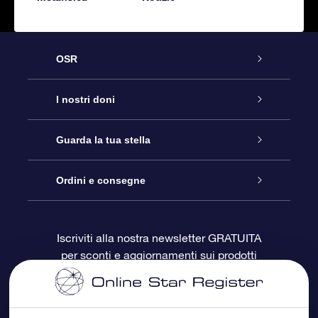
OSR
Assistenza
I nostri doni
Contattaci
Online Star Gift
Guarda la tua stella
Blog
Pacchetto regalo OSR
Registro stellare
Ordini e consegne
Domande frequenti
Super Star Gift
App OSR Star Finder
Login Cliente
Iscriviti alla nostra newsletter GRATUITA
per sconti e aggiornamenti sui prodotti
OSR Recensioni
Gift Card OSR
Star Page personalizzata
Informazioni di Pagamento
Doni aziendali
One Million Stars
Informazioni di Spedizione