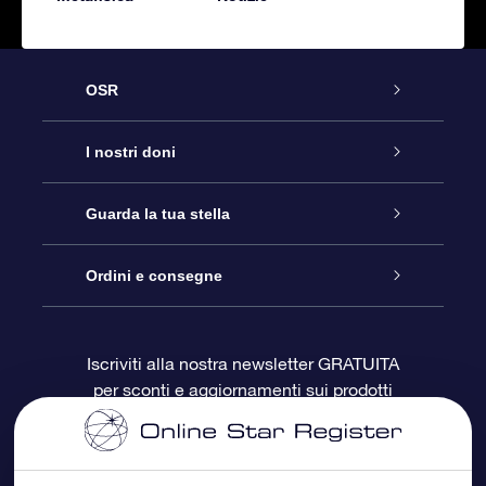
OSR
Assistenza
I nostri doni
Contattaci
Online Star Gift
Guarda la tua stella
Blog
Pacchetto regalo OSR
Registro stellare
Ordini e consegne
Domande frequenti
Super Star Gift
App OSR Star Finder
Login Cliente
Iscriviti alla nostra newsletter GRATUITA
per sconti e aggiornamenti sui prodotti
OSR Recensioni
Gift Card OSR
Star Page personalizzata
Informazioni di Pagamento
Doni aziendali
One Million Stars
Informazioni di Spedizione