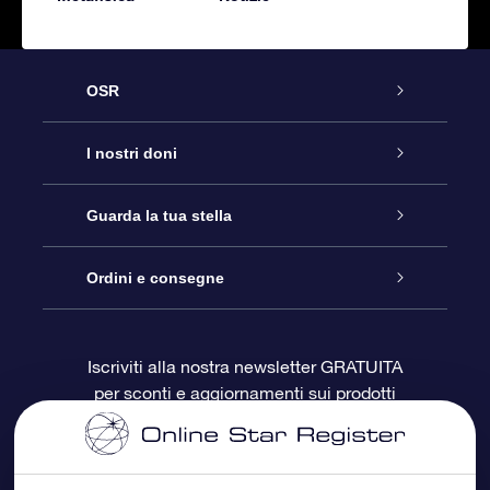
OSR
Assistenza
I nostri doni
Contattaci
Online Star Gift
Guarda la tua stella
Blog
Pacchetto regalo OSR
Registro stellare
Ordini e consegne
Domande frequenti
Super Star Gift
App OSR Star Finder
Login Cliente
Iscriviti alla nostra newsletter GRATUITA
per sconti e aggiornamenti sui prodotti
OSR Recensioni
Gift Card OSR
Star Page personalizzata
Informazioni di Pagamento
Doni aziendali
One Million Stars
Informazioni di Spedizione