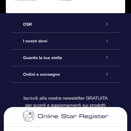
OSR
Assistenza
I nostri doni
Contattaci
Online Star Gift
Guarda la tua stella
Blog
Pacchetto regalo OSR
Registro stellare
Ordini e consegne
Domande frequenti
Super Star Gift
App OSR Star Finder
Login Cliente
Iscriviti alla nostra newsletter GRATUITA
per sconti e aggiornamenti sui prodotti
OSR Recensioni
Gift Card OSR
Star Page personalizzata
Informazioni di Pagamento
Doni aziendali
One Million Stars
Informazioni di Spedizione