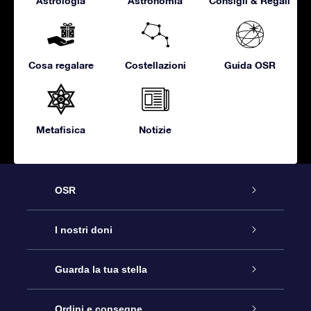
Astrologia
Astronomia
Consigli & Regali
Cosa regalare
Costellazioni
Guida OSR
Metafisica
Notizie
OSR
Assistenza
I nostri doni
Contattaci
Online Star Gift
Guarda la tua stella
Blog
Pacchetto regalo OSR
Registro stellare
Ordini e consegne