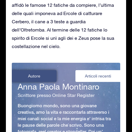
affidò le famose 12 fatiche da compiere, l’ultima
delle quali imponeva ad Ercole di catturare
Cerbero, il cane a 3 teste a guardia
dell’Oltretomba. Al termine delle 12 fatiche lo
spirito di Ercole si unì agli dei e Zeus pose la sua
costellazione nel cielo.
Autore
Articoli recenti
Anna Paola Montinaro
Scrittore presso Online Star Register
Buongiorno mondo, sono una giovane
creativa, amo la vita e raccontarla attraverso i
miei canali social e la mie energia e' intrisa tra
le pause delle parole che scrivo. Sono una
fotografa, reel creator e storyteller. Dai un'