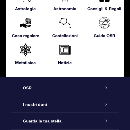
Astrologia
Astronomia
Consigli & Regali
Cosa regalare
Costellazioni
Guida OSR
Metafisica
Notizie
OSR
Assistenza
I nostri doni
Contattaci
Online Star Gift
Guarda la tua stella