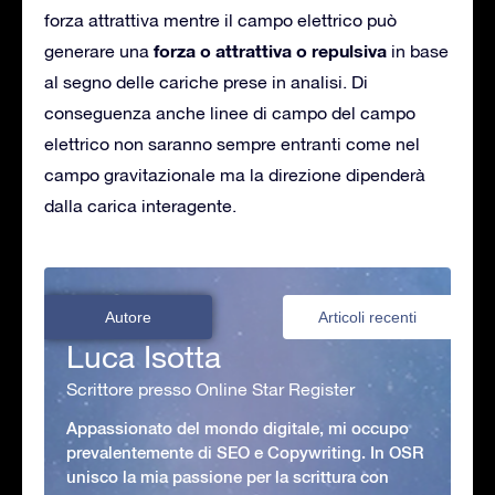
forza attrattiva mentre il campo elettrico può
forza o attrattiva o repulsiva
generare una
in base
al segno delle cariche prese in analisi. Di
conseguenza anche linee di campo del campo
elettrico non saranno sempre entranti come nel
campo gravitazionale ma la direzione dipenderà
dalla carica interagente.
Autore
Articoli recenti
Luca Isotta
Scrittore presso Online Star Register
Appassionato del mondo digitale, mi occupo
prevalentemente di SEO e Copywriting. In OSR
unisco la mia passione per la scrittura con