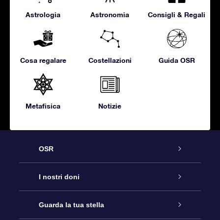
Astrologia
Astronomia
Consigli & Regali
Cosa regalare
Costellazioni
Guida OSR
Metafisica
Notizie
OSR
Assistenza
I nostri doni
Contattaci
Online Star Gift
Guarda la tua stella