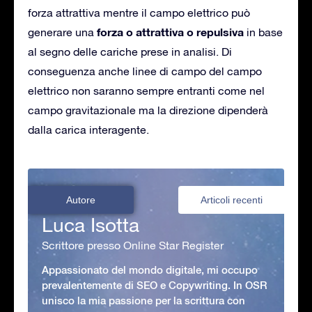
forza attrattiva mentre il campo elettrico può
forza o attrattiva o repulsiva
generare una
in base
al segno delle cariche prese in analisi. Di
conseguenza anche linee di campo del campo
elettrico non saranno sempre entranti come nel
campo gravitazionale ma la direzione dipenderà
dalla carica interagente.
Autore
Articoli recenti
Luca Isotta
Scrittore presso Online Star Register
Appassionato del mondo digitale, mi occupo
prevalentemente di SEO e Copywriting. In OSR
unisco la mia passione per la scrittura con