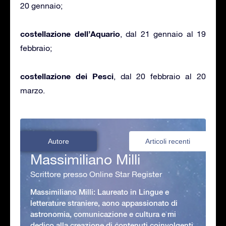
20 gennaio;
costellazione dell’Aquario
, dal 21 gennaio al 19
febbraio;
costellazione dei Pesci
, dal 20 febbraio al 20
marzo.
Autore
Articoli recenti
Massimiliano Milli
Scrittore presso Online Star Register
Massimiliano Milli: Laureato in Lingue e
letterature straniere, aono appassionato di
astronomia, comunicazione e cultura e mi
dedico alla creazione di contenuti coinvolgenti