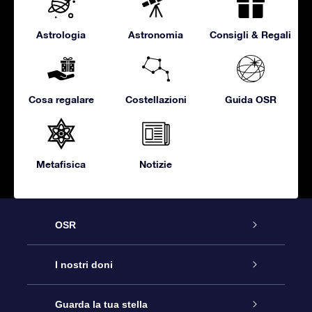
Astrologia
Astronomia
Consigli & Regali
Cosa regalare
Costellazioni
Guida OSR
Metafisica
Notizie
OSR
Assistenza
I nostri doni
Contattaci
Online Star Gift
Guarda la tua stella