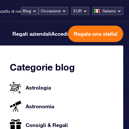
Blog
Occasione
EUR
Italiano
nza
Su di noi
Regali aziendali
Accedi
Regala una stella!
Categorie blog
Astrologia
Astronomia
Consigli & Regali