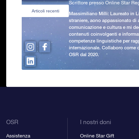
Scrittore presso Online Star Reg
Articoli recenti
Massimiliano Milli: Laureato in L
straniere, aono appassionato di
comunicazione e cultura e mi ded
contenuti coinvolgenti e informat
competenze linguistiche per rag
internazionale. Collaboro come c
OSR dal 2020.
OSR
I nostri doni
Assistenza
Online Star Gift