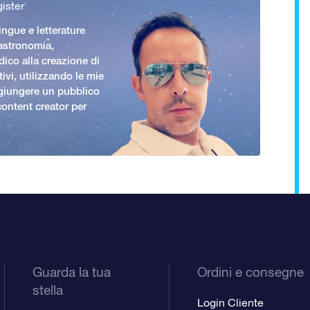
ister
ingue e letterature
 astronomia,
ico alla creazione di
ivi, utilizzando le mie
giungere un pubblico
ontent creator per
Guarda la tua
Ordini e consegne
stella
Login Cliente