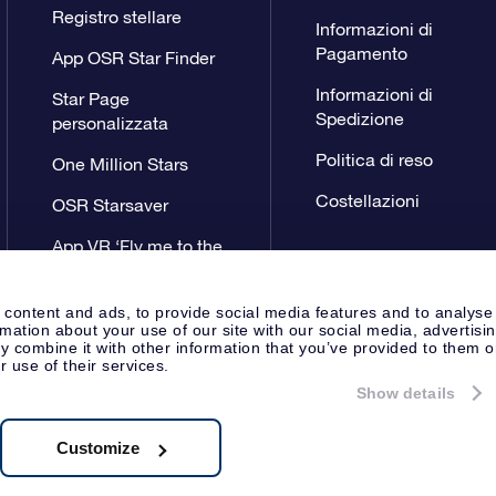
Registro stellare
Informazioni di
Pagamento
App OSR Star Finder
Informazioni di
Star Page
Spedizione
personalizzata
Politica di reso
One Million Stars
Costellazioni
OSR Starsaver
App VR ‘Fly me to the
stars’
 content and ads, to provide social media features and to analyse
rmation about your use of our site with our social media, advertisi
 combine it with other information that you’ve provided to them o
r use of their services.
Show details
Pagina Stampa
Privacy
Termini 
Apeldoorn, The Netherlands
8.62.722B01
Customize