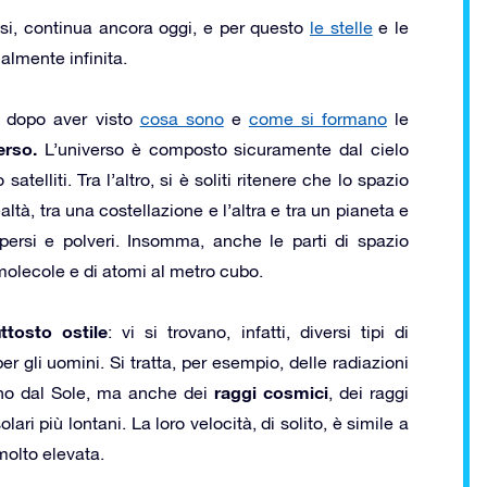
iosi, continua ancora oggi, e per questo
le stelle
e le
almente infinita.
, dopo aver visto
cosa sono
e
come si formano
le
erso.
L’universo è composto sicuramente dal cielo
satelliti. Tra l’altro, si è soliti ritenere che lo spazio
altà, tra una costellazione e l’altra e tra un pianeta e
persi e polveri. Insomma, anche le parti di spazio
olecole e di atomi al metro cubo.
ttosto ostile
: vi si trovano, infatti, diversi tipi di
 gli uomini. Si tratta, per esempio, delle radiazioni
raggi cosmici
ivano dal Sole, ma anche dei
, dei raggi
i più lontani. La loro velocità, di solito, è simile a
molto elevata.