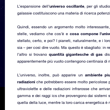
universo oscillante
L’espansione dell’
, per gli stud
galassie costituiscono una materia di ricerca potenzi
Quindi, essendo un argomento molto interessante
cosa compone l’univ
stelle, vediamo che cos’è e
stellato, certo, e poi? I pianeti, naturalmente, e i loro 
sia – per così dire vuoto. Ma questo è sbagliato: in re
quantità gigantesche di gas
l’altro si trovano
dis
apparentemente più vuoto contengono centinaia di m
ambiente piu
L’universo, inoltre, può apparire un
radiazioni
che potrebbero essere molto pericolose per
ultraviolette e delle radiazioni infrarosse che arr
gamma e dei raggi ics che provengono dai sistemi solar
quella della luce, mentre la loro carica energetica è 