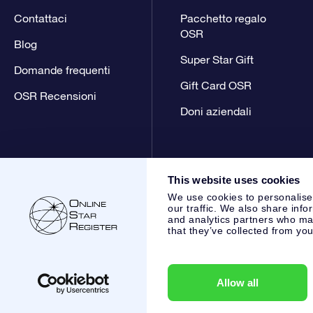
Contattaci
Pacchetto regalo
OSR
Blog
Super Star Gift
Domande frequenti
Gift Card OSR
OSR Recensioni
Doni aziendali
This website uses cookies
We use cookies to personalise
our traffic. We also share info
and analytics partners who may
that they’ve collected from you
Online Star Register BV
- Laan van de Maagd 83, 7324 BT 
,
Servizio Clienti:
help@osr.org
KVK: 60333553, VAT: NL 853
Allow all