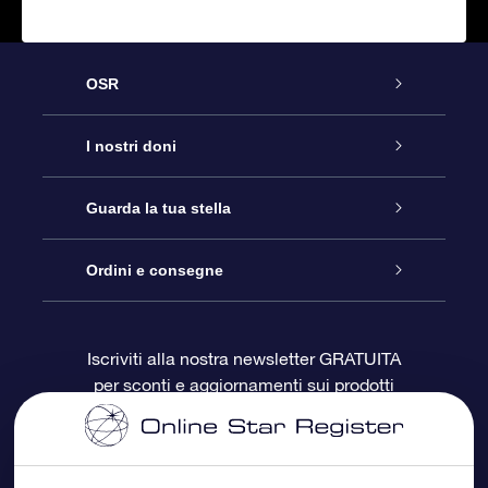
OSR
Assistenza
I nostri doni
Contattaci
Online Star Gift
Guarda la tua stella
Blog
Pacchetto regalo OSR
Registro stellare
Ordini e consegne
Domande frequenti
Super Star Gift
App OSR Star Finder
Login Cliente
Iscriviti alla nostra newsletter GRATUITA
per sconti e aggiornamenti sui prodotti
OSR Recensioni
Gift Card OSR
Star Page personalizzata
Informazioni di Pagamento
Doni aziendali
One Million Stars
Informazioni di Spedizione