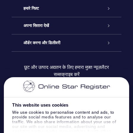
ग्राहक सेवा
हमारे गिफ़्ट
हमसे संपर्क करें
ऑनलाइन स्टार गिफ़्ट
अपना सितारा देखें
ब्लॉग
OSR गिफ़्ट पैक
स्टार रजिस्टर
ऑर्डर करना और डिलीवरी
अक्सर पूछे जाने वाले प्रश्न
सुपर स्टार गिफ़्ट
OSR स्टार फाइन्डर ऐप के
ग्राहक लॉगिन
छूट और उत्पाद अद्यतन के लिए हमारा मुफ़्त न्यूज़लैटर
सब्सक्राइब करें
रिव्यू
OSR गिफ़्ट कार्ड
स्टार पेज को अपनी पसंद के मुताबिक तैयार करें
भुगतान जानकारी
कॉर्पोरेट उपहार
वन मिलियन स्टार्स
शिपिंग जानकारी
This website uses cookies
OSR स्टार सेवर
वापिसी नीति
We use cookies to personalise content and ads, to
provide social media features and to analyse our
traffic. We also share information about your use of
our site with our social media, advertising and
फ़्लाई मी टू द स्टार्स वी.आर. ऐप
तारामंडलों
analytics partners who may combine it with other