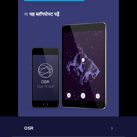
यह ब्लॉगपोस्ट पढ़ें
या
OSR