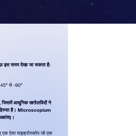
फ़ इस समय देखा जा सकता है:
45° से -90°
ै, जिसमें आधुनिक खगोलविदों ने
ा हिस्सा है। Microscopium
क्षांश)।
थात् एक ऐसा माइक्रोस्कोप जो एक