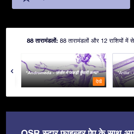
88 तारामंडलों:
88 तारामंडलों और 12 राशियों में से
Andromeda - ज़ंजीर में जकड़ी कुँवारी कन्या
Antlia - व
देखें
देखें
OSR स्टार फाइन्डर ऐप के साथ अपने 