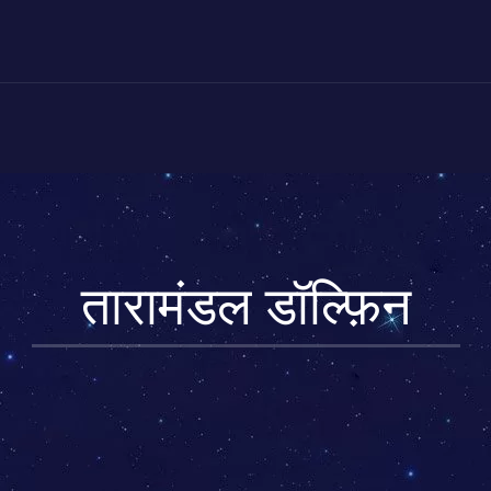
तारामंडल डॉल्फ़िन