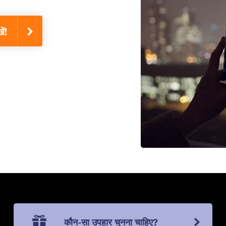
ं!
कौन-सा उपहार चुनना चाहिए?