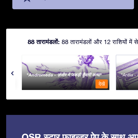
88 तारामंडलों:
88 तारामंडलों और 12 राशियों में से
Andromeda - ज़ंजीर में जकड़ी कुँवारी कन्या
Antlia - व
देखें
देखें
OSR स्टार फाइन्डर ऐप के साथ अपने 