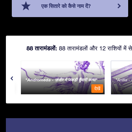
एक सितारे को कैसे नाम दें?
88 तारामंडलों:
88 तारामंडलों और 12 राशियों में से
Andromeda - ज़ंजीर में जकड़ी कुँवारी कन्या
Antlia - व
देखें
देखें