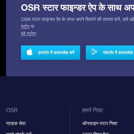
OSR स्टार फाइन्डर ऐप के साथ अपने 
OSR स्टार फाइन्डर ऐप के साथ अपने सितारे की तलाश करें, उसे खोजे
स्टोर
या
प्ले स्टोर
!
एपस्टोर में डाउनलोड करें
प्लेस्टोर में डाउनलोड 
OSR
हमारे गिफ़्ट
ग्राहक सेवा
ऑनलाइन स्टार गिफ़्ट