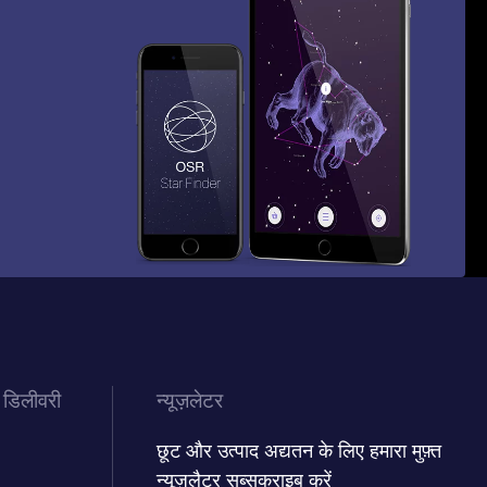
 डिलीवरी
न्यूज़लेटर
छूट और उत्पाद अद्यतन के लिए हमारा मुफ़्त
न्यूज़लैटर सब्सक्राइब करें