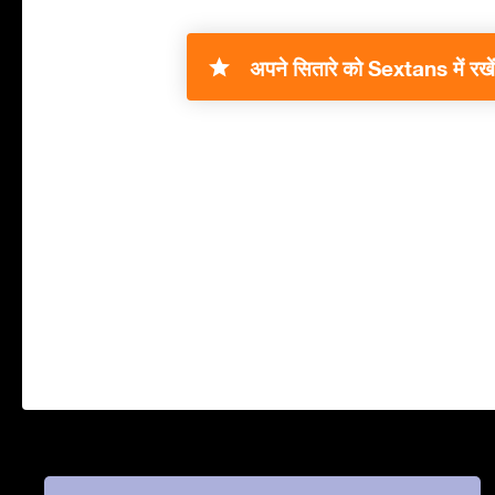
अपने सितारे को Sextans में रखें