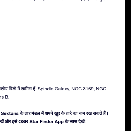
ाशीय पिंडों में शामिल हैं: Spindle Galaxy, NGC 3169, NGC
ns B.
 Sextans के तारामंडल में अपने ख़ुद के तारे का नाम रख सकते हैं।
ें देखें और इसे OSR Star Finder App के साथ देखें!