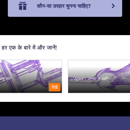
कौन-सा उपहार चुनना चाहिए?
 हर एक के बारे में और जानें!
ायु पंप
Apus - जन्नत के पक्षी
देखें