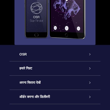
OSR
ग्राहक सेवा
हमारे गिफ़्ट
हमसे संपर्क करें
ऑनलाइन स्टार गिफ़्ट
अपना सितारा देखें
ब्लॉग
OSR गिफ़्ट पैक
स्टार रजिस्टर
ऑर्डर करना और डिलीवरी