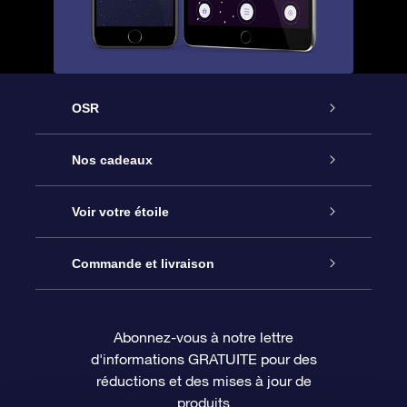
OSR
Service
Nos cadeaux
À propos de l’OSR
Cadeau d’étoile en ligne
Voir votre étoile
Nous contacter
Coffret cadeau OSR
Registre des étoiles
Commande et livraison
Le blog
Cadeau Super Star
Appli OSR Star Finder
Connexion client
Abonnez-vous à notre lettre
d'informations GRATUITE pour des
Questions fréquemment posées
Carte cadeau OSR
Page d’accueil personnalisée
Informations de paiement
réductions et des mises à jour de
produits