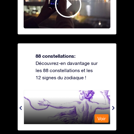
88 constellations:
Découvrez-en davantage sur
les 88 constellations et les
12 signes du zodiaque !
Andromeda - Andromède
Antli
Voir
Voir