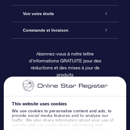
À propos de l’OSR
Cadeau d’étoile en ligne
Voir votre étoile
Nous contacter
Coffret cadeau OSR
Registre des étoiles
Commande et livraison
Le blog
Cadeau Super Star
Appli OSR Star Finder
Connexion client
Abonnez-vous à notre lettre
d'informations GRATUITE pour des
Questions fréquemment posées
Carte cadeau OSR
Page d’accueil personnalisée
Informations de paiement
réductions et des mises à jour de
produits
Revues
Cadeaux d’entreprise
Un million d’étoiles
Informations d’expédition
Écran de veille OSR
Politique de retour
This website uses cookies
We use cookies to personalise content and ads, to
Appli Voler vers les étoiles
Constellations
provide social media features and to analyse our
traffic. We also share information about your use of
our site with our social media, advertising and
analytics partners who may combine it with other