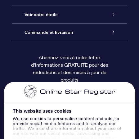
À propos de l’OSR
Cadeau d’étoile en ligne
Voir votre étoile
Nous contacter
Coffret cadeau OSR
Registre des étoiles
Commande et livraison
Le blog
Cadeau Super Star
Appli OSR Star Finder
Connexion client
Abonnez-vous à notre lettre
d'informations GRATUITE pour des
Questions fréquemment posées
Carte cadeau OSR
Page d’accueil personnalisée
Informations de paiement
réductions et des mises à jour de
produits
Revues
Cadeaux d’entreprise
Un million d’étoiles
Informations d’expédition
Écran de veille OSR
Politique de retour
This website uses cookies
We use cookies to personalise content and ads, to
Appli Voler vers les étoiles
Constellations
provide social media features and to analyse our
traffic. We also share information about your use of
our site with our social media, advertising and
analytics partners who may combine it with other