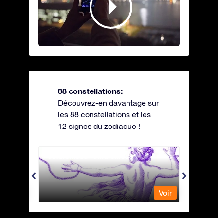
88 constellations:
Découvrez-en davantage sur
les 88 constellations et les
12 signes du zodiaque !
Andromeda - Andromède
Antli
Voir
Voir