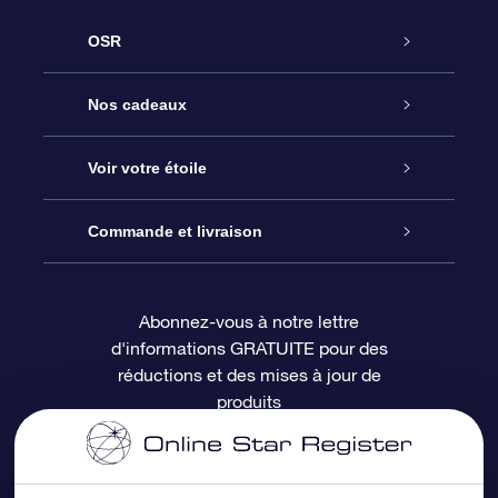
OSR
Service
Nos cadeaux
À propos de l’OSR
Cadeau d’étoile en ligne
Voir votre étoile
Nous contacter
Coffret cadeau OSR
Registre des étoiles
Commande et livraison
Le blog
Cadeau Super Star
Appli OSR Star Finder
Connexion client
Abonnez-vous à notre lettre
d'informations GRATUITE pour des
Questions fréquemment posées
Carte cadeau OSR
Page d’accueil personnalisée
Informations de paiement
réductions et des mises à jour de
produits
Revues
Cadeaux d’entreprise
Un million d’étoiles
Informations d’expédition
Écran de veille OSR
Politique de retour