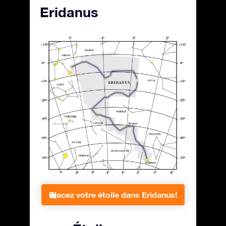
Eridanus
Placez votre étoile dans Eridanus!