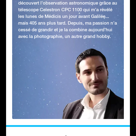
découvert l'observation astronomique grâce au
télescope Celestron CPC 1100 qui m'a révélé
les lunes de Médicis un jour avant Galilée...
mais 405 ans plus tard. Depuis, ma passion n'a
cessé de grandir et je la combine aujourd'hui
avec la photographie, un autre grand hobby.