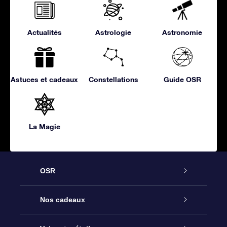
Actualités
Astrologie
Astronomie
Astuces et cadeaux
Constellations
Guide OSR
La Magie
OSR
Service
Nos cadeaux