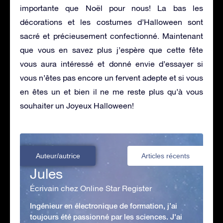
importante que Noël pour nous! La bas les
décorations et les costumes d’Halloween sont
sacré et précieusement confectionné. Maintenant
que vous en savez plus j’espère que cette fête
vous aura intéressé et donné envie d’essayer si
vous n’êtes pas encore un fervent adepte et si vous
en êtes un et bien il ne me reste plus qu’à vous
souhaiter un Joyeux Halloween!
Auteur/autrice
Articles récents
Jules
Écrivain chez Online Star Register
Ingénieur en électronique de formation, j’ai
toujours été passionné par les sciences. J'ai