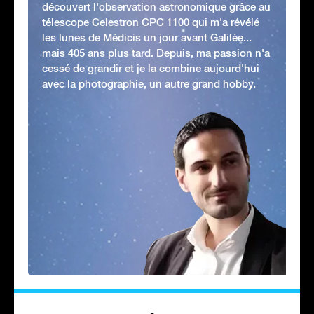
découvert l'observation astronomique grâce au
télescope Celestron CPC 1100 qui m'a révélé
les lunes de Médicis un jour avant Galilée...
mais 405 ans plus tard. Depuis, ma passion n'a
cessé de grandir et je la combine aujourd'hui
avec la photographie, un autre grand hobby.