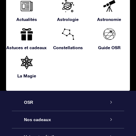
Actualités
Astrologie
Astronomie
Astuces et cadeaux
Constellations
Guide OSR
La Magie
OSR
Service
Nos cadeaux