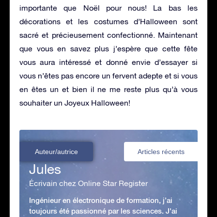
importante que Noël pour nous! La bas les
décorations et les costumes d’Halloween sont
sacré et précieusement confectionné. Maintenant
que vous en savez plus j’espère que cette fête
vous aura intéressé et donné envie d’essayer si
vous n’êtes pas encore un fervent adepte et si vous
en êtes un et bien il ne me reste plus qu’à vous
souhaiter un Joyeux Halloween!
Auteur/autrice
Articles récents
Jules
Écrivain chez Online Star Register
Ingénieur en électronique de formation, j’ai
toujours été passionné par les sciences. J'ai