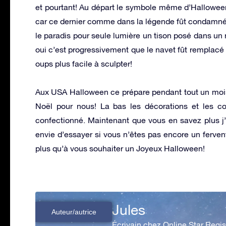
et pourtant! Au départ le symbole même d’Halloween 
car ce dernier comme dans la légende fût condamné à 
le paradis pour seule lumière un tison posé dans u
oui c’est progressivement que le navet fût remplacé p
oups plus facile à sculpter!
Aux USA Halloween ce prépare pendant tout un mois 
Noël pour nous! La bas les décorations et les c
confectionné. Maintenant que vous en savez plus j’
envie d’essayer si vous n’êtes pas encore un fervent
plus qu’à vous souhaiter un Joyeux Halloween!
Jules
Auteur/autrice
Écrivain chez Online Star Regis