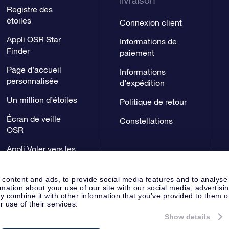
livraison
Registre des
étoiles
Connexion client
Appli OSR Star
Informations de
Finder
paiement
Page d’accueil
Informations
personnalisée
d’expédition
Un million d’étoiles
Politique de retour
Écran de veille
Constellations
OSR
Appli Voler vers les
étoiles
 content and ads, to provide social media features and to analyse
rmation about your use of our site with our social media, advertisi
 combine it with other information that you’ve provided to them o
r use of their services.
Show details
Page de presse
Déclaration de 
Apeldoorn, The Netherlands