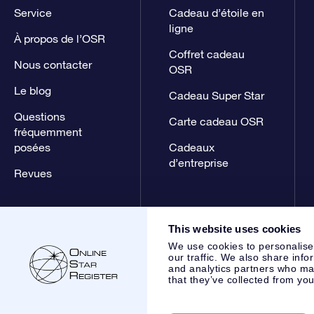
Service
Cadeau d’étoile en
ligne
À propos de l’OSR
Coffret cadeau
Nous contacter
OSR
Le blog
Cadeau Super Star
Questions
Carte cadeau OSR
fréquemment
posées
Cadeaux
d’entreprise
Revues
This website uses cookies
We use cookies to personalise
our traffic. We also share info
and analytics partners who may
that they’ve collected from you
Online Star Register BV
- Laan van de Maagd 83, 7324 BT 