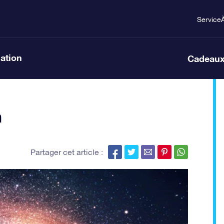
Service
lation
Cadeaux
n
Partager cet article :