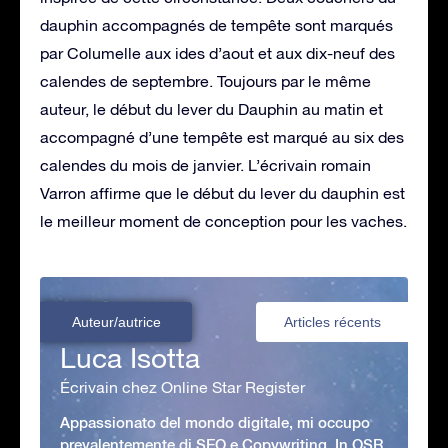
dauphin accompagnés de tempête sont marqués
par Columelle aux ides d’aout et aux dix-neuf des
calendes de septembre. Toujours par le même
auteur, le début du lever du Dauphin au matin et
accompagné d’une tempête est marqué au six des
calendes du mois de janvier. L’écrivain romain
Varron affirme que le début du lever du dauphin est
le meilleur moment de conception pour les vaches.
Auteur/autrice
Articles récents
Luca Isotta
Écrivain chez Online Star Register
Appassionato del mondo digitale, mi occupo
prevalentemente di SEO e Copywriting. In OSR