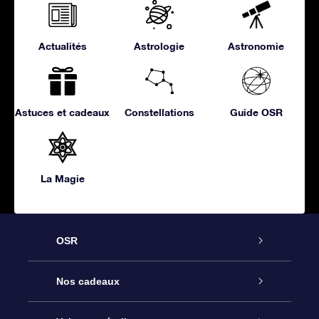
Actualités
Astrologie
Astronomie
Astuces et cadeaux
Constellations
Guide OSR
La Magie
OSR
Service
Nos cadeaux