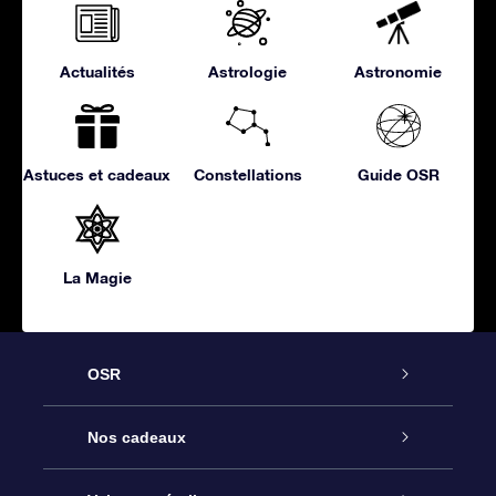
Actualités
Astrologie
Astronomie
Astuces et cadeaux
Constellations
Guide OSR
La Magie
OSR
Service
Nos cadeaux