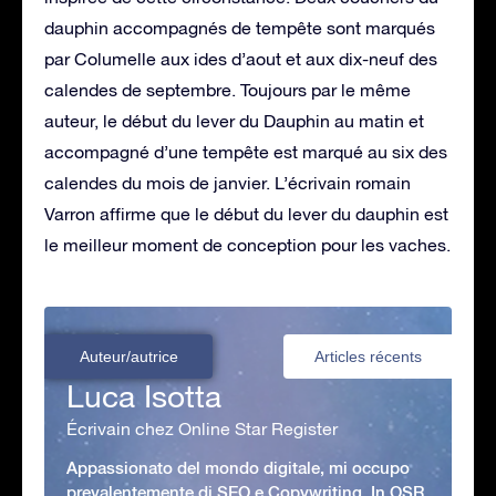
dauphin accompagnés de tempête sont marqués
par Columelle aux ides d’aout et aux dix-neuf des
calendes de septembre. Toujours par le même
auteur, le début du lever du Dauphin au matin et
accompagné d’une tempête est marqué au six des
calendes du mois de janvier. L’écrivain romain
Varron affirme que le début du lever du dauphin est
le meilleur moment de conception pour les vaches.
Auteur/autrice
Articles récents
Luca Isotta
Écrivain chez Online Star Register
Appassionato del mondo digitale, mi occupo
prevalentemente di SEO e Copywriting. In OSR